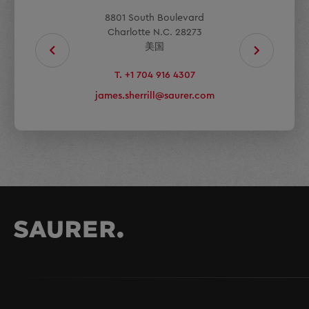
8801 South Boulevard
Charlotte N.C. 28273
美国
T. +1 704 916 4307
james.sherrill@saurer.com