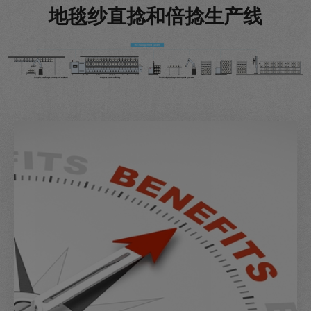
地毯纱直捻和倍捻生产线