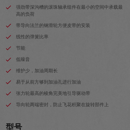
强劲带深沟槽的滚珠轴承组件在最小的空间中承载最
高的负荷
带导向法兰的钢滑轮方便皮带的安装
线性的弹簧比率
节能
低噪音
维护少，加油周期长
易于从前方够到加油孔进行加油
张力轮最高的棱角完美地引导驱动带
导向轮两端密封，防止飞花积聚在旋转部件上
型号