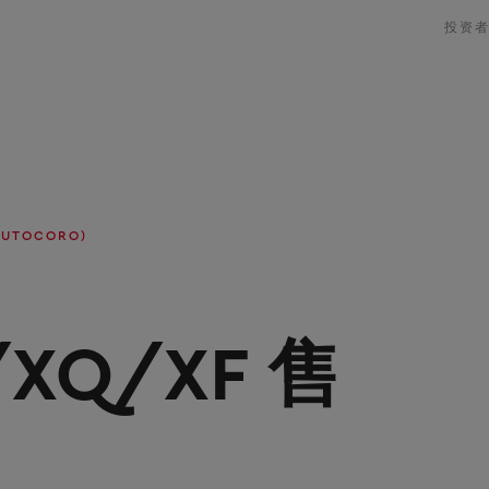
投资
UTOCORO)
/XQ/XF 售