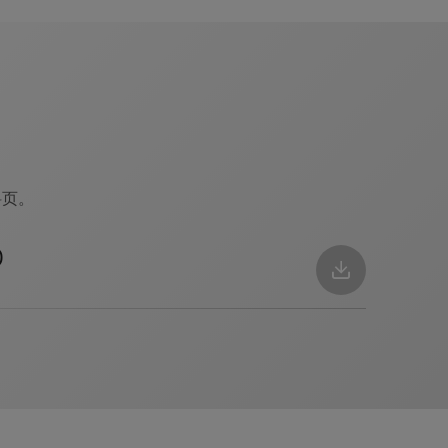
料页。
)