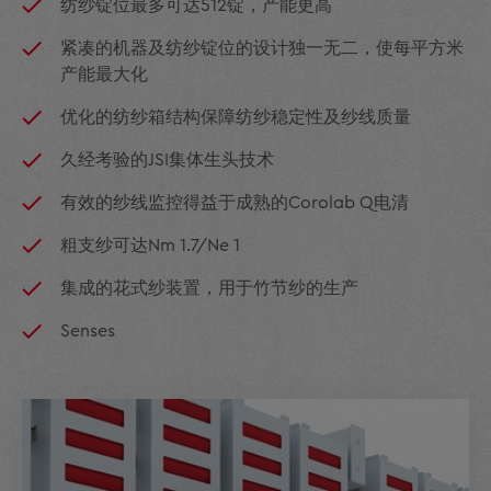
纺纱锭位最多可达512锭，产能更高
紧凑的机器及纺纱锭位的设计独一无二，使每平方米
产能最大化
优化的纺纱箱结构保障纺纱稳定性及纱线质量
久经考验的JSI集体生头技术
有效的纱线监控得益于成熟的Corolab Q电清
粗支纱可达Nm 1.7/Ne 1
集成的花式纱装置，用于竹节纱的生产
Senses