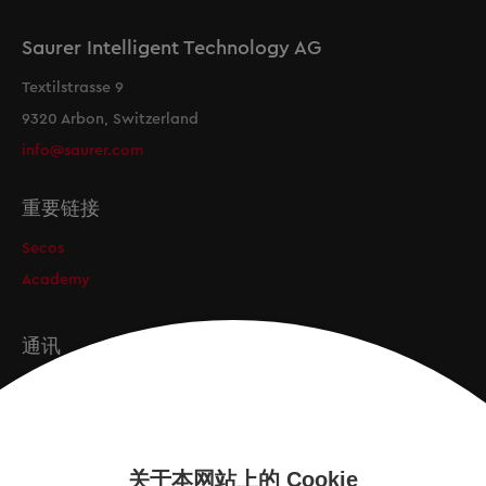
Saurer Intelligent Technology AG
Textilstrasse 9
9320 Arbon, Switzerland
info@saurer.com
重要链接
Secos
Academy
通讯
订阅
关于本网站上的 Cookie