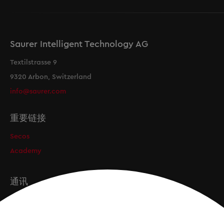
Saurer Intelligent Technology AG
Textilstrasse 9
9320 Arbon, Switzerland
info@saurer.com
重要链接
Secos
Academy
通讯
订阅