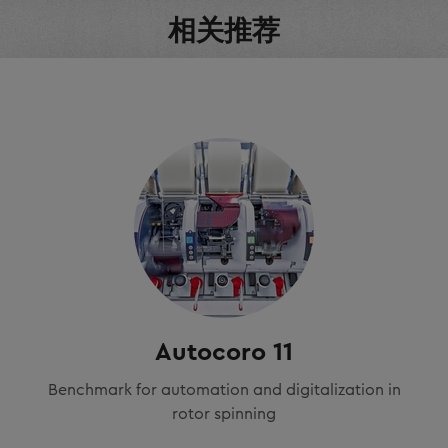
相关推荐
Opening
JSB 103 Mono-a
Opening
FA 100 Multi-fun
Bale opening
JBS 008C Bale p
Autocoro 11
Benchmark for automation and digitalization in
rotor spinning