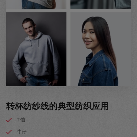
转杯纺纱线的典型纺织应用
T 恤
牛仔