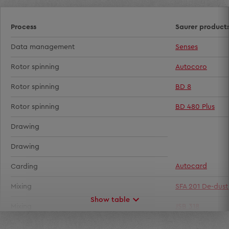
Process
Saurer product
Data management
Senses
Rotor spinning
Autocoro
Rotor spinning
BD 8
Rotor spinning
BD 480 Plus
Drawing
Drawing
Autocard
Carding
Mixing
SFA 201 De-dus
Show table
Mixing
JSB 318
Mixing
JSB 325 (A) Mult