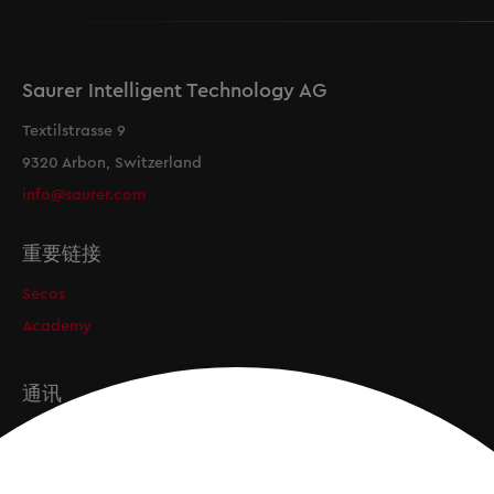
Saurer Intelligent Technology AG
Textilstrasse 9
9320 Arbon, Switzerland
info@saurer.com
重要链接
Secos
Academy
通讯
订阅