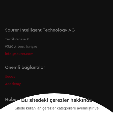
Saurer Intelligent Technology AG
Textilstrasse 9
9320 Arbon, İsviçre
info@saurer.com
Önemli bağlantılar
Secos
Academy
Haber bülteni
Bu sitedeki çerezler hakkında
Sitede kullanılan çerezler kategorilere ayrılmıştır ve
Kayıt