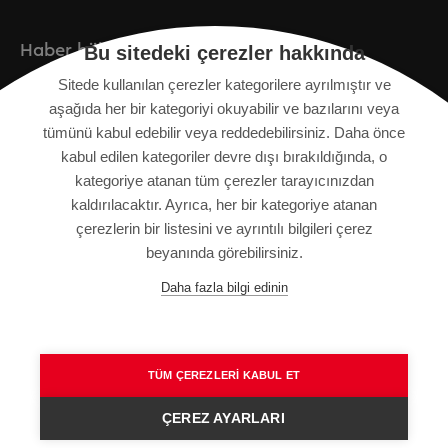
Haber bülteni
Bu sitedeki çerezler hakkında
Sitede kullanılan çerezler kategorilere ayrılmıştır ve
Kayıt
aşağıda her bir kategoriyi okuyabilir ve bazılarını veya
tümünü kabul edebilir veya reddedebilirsiniz. Daha önce
kabul edilen kategoriler devre dışı bırakıldığında, o
kategoriye atanan tüm çerezler tarayıcınızdan
KÜNYE
kaldırılacaktır. Ayrıca, her bir kategoriye atanan
SITE HARITASI
çerezlerin bir listesini ve ayrıntılı bilgileri çerez
VERI KORUMA BILDIRIMI
beyanında görebilirsiniz.
KULLANIM ŞARTLARI
Daha fazla bilgi edinin
GENEL HÜKÜM VE KOŞULLAR
TÜM ÇEREZLERI KABUL ET
ÇEREZ AYARLARI