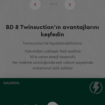
1/11
BD 8 Twinsuction'ın avantajlarını
keşfedin
Twinsuction ile faydalanabilirsiniz:
Vakumdan yaklaşık %40 azalma
10'a varan enerji tasarrufu
Her makine uzunluğunda eşit vakum sayesinde
mükemmel iplik kalitesi