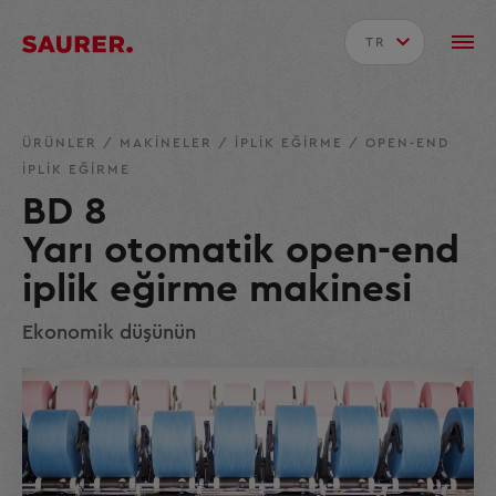
TR
ÜRÜNLER
/
MAKINELER
/
İPLIK EĞIRME
/
OPEN-END
IPLIK EĞIRME
BD 8
Yarı otomatik open-end
iplik eğirme makinesi
Ekonomik düşünün