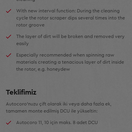
With new interval function: During the cleaning
cycle the rotor scraper dips several times into the
rotor groove
The layer of dirt will be broken and removed very
easily
Especially recommended when spinning raw
materials creating a tenacious layer of dirt inside
the rotor, e.g. honeydew
Teklifimiz
Autocoro'nuzu çift olarak iki veya daha fazla ek,
tamamen monte edilmiş DCU ile yükseltin:
Autocoro 11, 10 için maks. 8 adet DCU