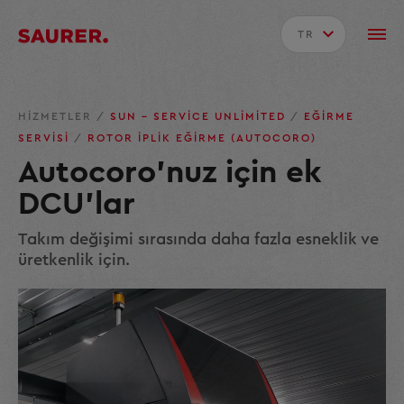
TR
HIZMETLER
/
SUN – SERVICE UNLIMITED
/
EĞIRME
SERVISI
/
ROTOR IPLIK EĞIRME (AUTOCORO)
Autocoro'nuz için ek
DCU'lar
Takım değişimi sırasında daha fazla esneklik ve
üretkenlik için.