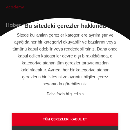
Academy
Haber bülteni
Bu sitedeki çerezler hakkında
Sitede kullanılan çerezler kategorilere ayrılmıştır ve
Kayıt
aşağıda her bir kategoriyi okuyabilir ve bazılarını veya
tümünü kabul edebilir veya reddedebilirsiniz. Daha önce
kabul edilen kategoriler devre dışı bırakıldığında, o
kategoriye atanan tüm çerezler tarayıcınızdan
KÜNYE
kaldırılacaktır. Ayrıca, her bir kategoriye atanan
SITE HARITASI
çerezlerin bir listesini ve ayrıntılı bilgileri çerez
VERI KORUMA BILDIRIMI
beyanında görebilirsiniz.
KULLANIM ŞARTLARI
Daha fazla bilgi edinin
GENEL HÜKÜM VE KOŞULLAR
TÜM ÇEREZLERI KABUL ET