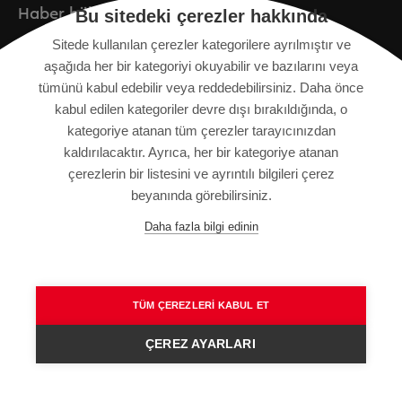
Haber bülteni
Bu sitedeki çerezler hakkında
Sitede kullanılan çerezler kategorilere ayrılmıştır ve
Kayıt
aşağıda her bir kategoriyi okuyabilir ve bazılarını veya
tümünü kabul edebilir veya reddedebilirsiniz. Daha önce
kabul edilen kategoriler devre dışı bırakıldığında, o
kategoriye atanan tüm çerezler tarayıcınızdan
KÜNYE
kaldırılacaktır. Ayrıca, her bir kategoriye atanan
SITE HARITASI
çerezlerin bir listesini ve ayrıntılı bilgileri çerez
VERI KORUMA BILDIRIMI
beyanında görebilirsiniz.
KULLANIM ŞARTLARI
Daha fazla bilgi edinin
GENEL HÜKÜM VE KOŞULLAR
TÜM ÇEREZLERI KABUL ET
ÇEREZ AYARLARI