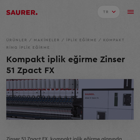
TR
ÜRÜNLER
/
MAKINELER
/
İPLIK EĞIRME
/
KOMPAKT
RING IPLIK EĞIRME
Kompakt iplik eğirme Zinser
51 Zpact FX
Zinser 51 Zpact FX, kompakt iplik eğirme alanında