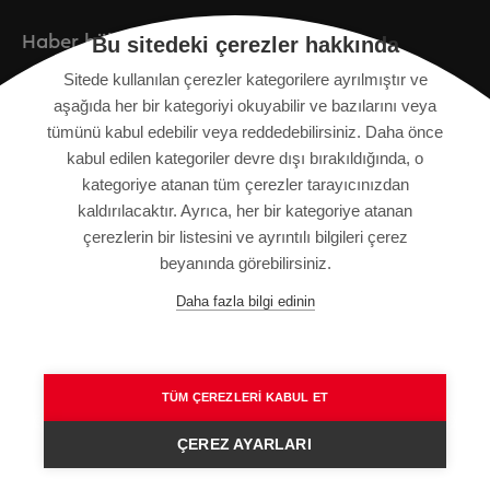
Haber bülteni
Bu sitedeki çerezler hakkında
Sitede kullanılan çerezler kategorilere ayrılmıştır ve
Kayıt
aşağıda her bir kategoriyi okuyabilir ve bazılarını veya
tümünü kabul edebilir veya reddedebilirsiniz. Daha önce
kabul edilen kategoriler devre dışı bırakıldığında, o
kategoriye atanan tüm çerezler tarayıcınızdan
KÜNYE
kaldırılacaktır. Ayrıca, her bir kategoriye atanan
SITE HARITASI
çerezlerin bir listesini ve ayrıntılı bilgileri çerez
VERI KORUMA BILDIRIMI
beyanında görebilirsiniz.
KULLANIM ŞARTLARI
Daha fazla bilgi edinin
GENEL HÜKÜM VE KOŞULLAR
TÜM ÇEREZLERI KABUL ET
ÇEREZ AYARLARI