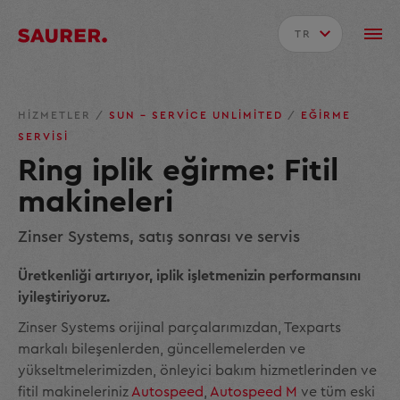
TR
HIZMETLER
/
SUN – SERVICE UNLIMITED
/
EĞIRME
SERVISI
Ring iplik eğirme: Fitil
makineleri
Zinser Systems, satış sonrası ve servis
Üretkenliği artırıyor, iplik işletmenizin performansını
iyileştiriyoruz.
Zinser Systems orijinal parçalarımızdan, Texparts
markalı bileşenlerden, güncellemelerden ve
yükseltmelerimizden, önleyici bakım hizmetlerinden ve
fitil makineleriniz
Autospeed
,
Autospeed M
ve tüm eski