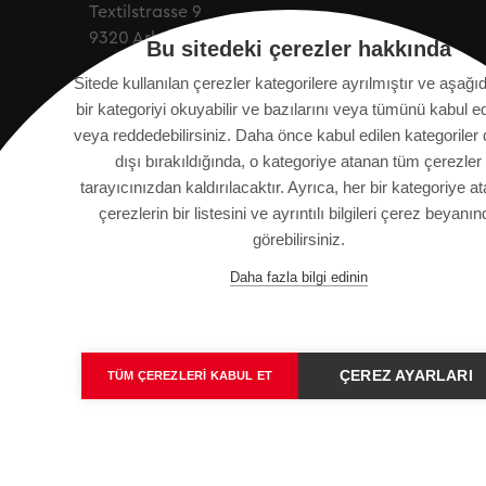
Textilstrasse 9
9320 Arbon, İsviçre
Bu sitedeki çerezler hakkında
Sitede kullanılan çerezler kategorilere ayrılmıştır ve aşağı
info@saurer.com
bir kategoriyi okuyabilir ve bazılarını veya tümünü kabul ed
veya reddedebilirsiniz. Daha önce kabul edilen kategoriler
dışı bırakıldığında, o kategoriye atanan tüm çerezler
tarayıcınızdan kaldırılacaktır. Ayrıca, her bir kategoriye a
çerezlerin bir listesini ve ayrıntılı bilgileri çerez beyanın
görebilirsiniz.
KÜNYE
SITE HARITASI
VERI KORUMA BILDIR
Daha fazla bilgi edinin
ÇEREZ AYARLARI
TÜM ÇEREZLERI KABUL ET