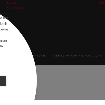
Secos
Kay
Academy
da her
ebilir
 devre
tanan
da
IMI
KULLANIM ŞARTLARI
GENEL HÜKÜM VE KOŞULLAR