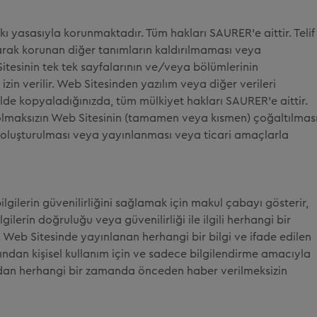
kkı yasasıyla korunmaktadır. Tüm hakları SAURER'e aittir. Telif
arak korunan diğer tanımların kaldırılmaması veya
itesinin tek tek sayfalarının ve/veya bölümlerinin
izin verilir. Web Sitesinden yazılım veya diğer verileri
ilde kopyaladığınızda, tüm mülkiyet hakları SAURER'e aittir.
olmaksızın Web Sitesinin (tamamen veya kısmen) çoğaltılması
ntı oluşturulması veya yayınlanması veya ticari amaçlarla
gilerin güvenilirliğini sağlamak için makul çabayı gösterir,
lerin doğruluğu veya güvenilirliği ile ilgili herhangi bir
eb Sitesinde yayınlanan herhangi bir bilgi ve ifade edilen
ndan kişisel kullanım için ve sadece bilgilendirme amacıyla
dan herhangi bir zamanda önceden haber verilmeksizin