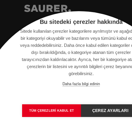
Bu sitedeki çerezler hakkında
Sitede kullanılan çerezler kategorilere ayrılmıştır ve aşağı
bir kategoriyi okuyabilir ve bazılarını veya tümünü kabul ed
veya reddedebilirsiniz. Daha önce kabul edilen kategoriler
Saurer Intelligent Technology AG
dışı bırakıldığında, o kategoriye atanan tüm çerezler
Textilstrasse 9
tarayıcınızdan kaldırılacaktır. Ayrıca, her bir kategoriye a
9320 Arbon, İsviçre
çerezlerin bir listesini ve ayrıntılı bilgileri çerez beyanın
görebilirsiniz.
info@saurer.com
Daha fazla bilgi edinin
ÇEREZ AYARLARI
TÜM ÇEREZLERI KABUL ET
KÜNYE
SITE HARITASI
VERI KORUMA BILDIR