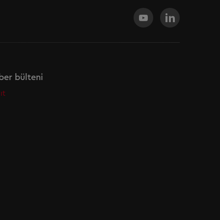
er bülteni
ıt