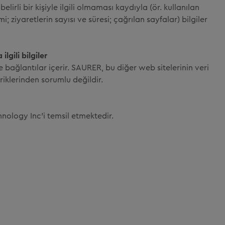
elirli bir kişiyle ilgili olmaması kaydıyla (ör. kullanılan
mi; ziyaretlerin sayısı ve süresi; çağrılan sayfalar) bilgiler
lgili bilgiler
e bağlantılar içerir. SAURER, bu diğer web sitelerinin veri
iklerinden sorumlu değildir.
hnology Inc'i temsil etmektedir.