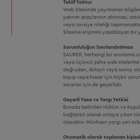
Teklif Yoktur
Web Sitesinde yayınlanan bilgiler,
yatırım araçlarının alınması, satı
veya tavsiye niteliği taşımamakt
Sitesine erişimini yasaklayan bir y
Sorumluluğun Sınırlandırılması
SAURER, herhangi bir sınırlama ol
veya üçüncü şahıs web sitelerine
doğrudan, dolaylı veya sonuç ola
kayıp veya hasar için hiçbir soru
zararlar için de geçerlidir.
Geçerli Yasa ve Yargı Yetkisi
Burada belirtilen Hüküm ve Koşull
bağlantılı olarak ortaya çıkan tü
olacaktır. Münhasır yargı yeri Arbo
Otomatik olarak toplanan kişisel