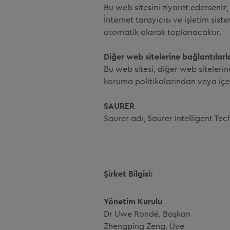
Bu web sitesini ziyaret ederseniz, b
İnternet tarayıcısı ve işletim siste
otomatik olarak toplanacaktır.
Diğer web sitelerine bağlantılarla i
Bu web sitesi, diğer web sitelerin
koruma politikalarından veya içer
SAURER
Saurer adı, Saurer Intelligent Tec
Şirket Bilgisi:
Yönetim Kurulu
Dr Uwe Rondé, Başkan
Zhengping Zeng, Üye