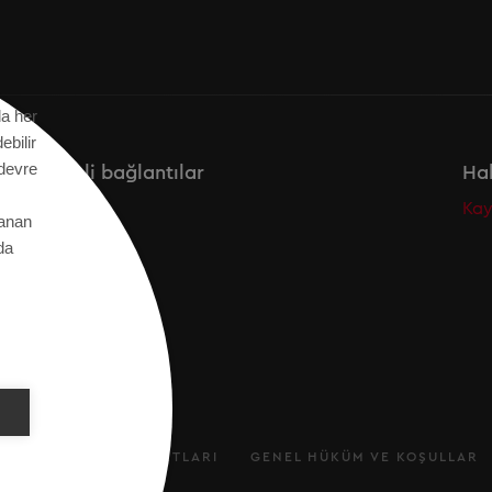
da her
ebilir
 devre
Önemli bağlantılar
Hab
Secos
Kay
tanan
Academy
da
IMI
KULLANIM ŞARTLARI
GENEL HÜKÜM VE KOŞULLAR