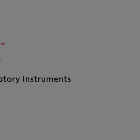
atı
r
atory Instruments