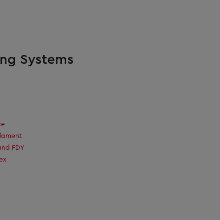
ing Systems
ce
ilament
and FDY
ex