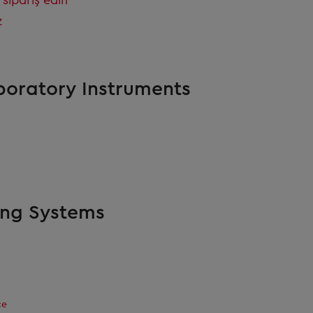
 sipariş edin
z
boratory Instruments
ing Systems
ce