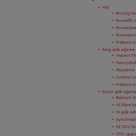
Fitil
Roving te
Rowelift 
Roweclea
Rowestor
Frekans in
Ring iplik eğirme
Impact FX
Fancydraf
Flexidriv
Control u
Frekans in
Rotor iplik eğir
Belcoro GL
rX Fibre 
rX iplik r
Synchrop
Ek DCU'la
VTC upgr