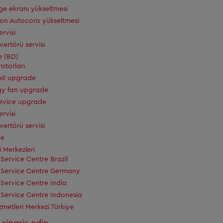
ge ekranı yükseltmesi
on Autocoro yükseltmesi
rvisi
vertörü servisi
e (BD)
rotorları
nit upgrade
gy fan upgrade
evice upgrade
rvisi
vertörü servisi
me
i Merkezleri
Service Centre Brazil
Service Centre Germany
Service Centre India
Service Centre Indonesia
zmetleri Merkezi Türkiye