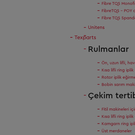
Fibre TQS Monof
FibreTQS - POY 
Fibre TQS Spand
Unitens
Texparts
Rulmanlar
Ön, uzun lifli, ha
Kısa lifli ring ipl
Rotor iplik eğirm
Bobin sarım makin
Çekim terti
Fitil makineleri iç
Kısa lifli ring ipl
Kamgarn ring ipli
Üst merdaneler