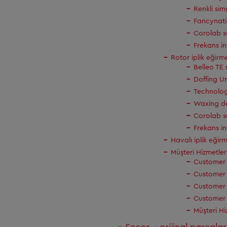
Renkli sim
Fancynati
Corolab se
Frekans in
Rotor iplik eğirm
Belleo TE 
Doffing U
Technolo
Waxing d
Corolab se
Frekans in
Havalı iplik eğir
Müşteri Hizmetler
Customer 
Customer 
Customer 
Customer 
Müşteri Hi