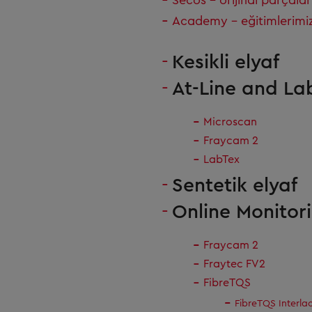
Secos – orijinal parçalar
Academy – eğitimlerimi
Kesikli elyaf
At-Line and La
Microscan
Fraycam 2
LabTex
Sentetik elyaf
Online Monitor
Fraycam 2
Fraytec FV2
FibreTQS
FibreTQS Interla