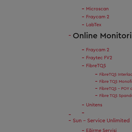
Microscan
Fraycam 2
LabTex
Online Monitor
Fraycam 2
Fraytec FV2
FibreTQS
FibreTQS Interla
Fibre TQS Monof
FibreTQS - POY 
Fibre TQS Spand
Unitens
Sun – Service Unlimited
Eğirme Servisi