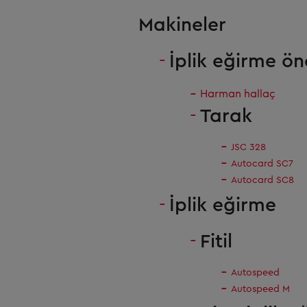
Makineler
İplik eğirme ön
Harman hallaç
Tarak
JSC 328
Autocard SC7
Autocard SC8
İplik eğirme
Fitil
Autospeed
Autospeed M