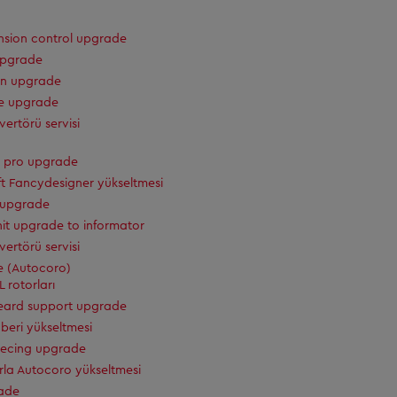
nsion control upgrade
upgrade
n upgrade
e upgrade
vertörü servisi
 pro upgrade
t Fancydesigner yükseltmesi
e upgrade
nit upgrade to informator
vertörü servisi
me (Autocoro)
 rotorları
beard support upgrade
ehberi yükseltmesi
iecing upgrade
rla Autocoro yükseltmesi
ade