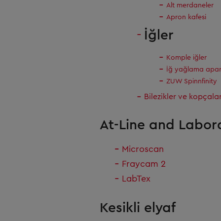
Alt merdaneler
Apron kafesi
İğler
Komple iğler
İğ yağlama apar
ZUW Spinnfinity
Bilezikler ve kopçala
At-Line and Labor
Microscan
Fraycam 2
LabTex
Kesikli elyaf