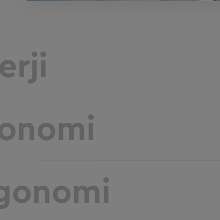
erji
onomi
gonomi