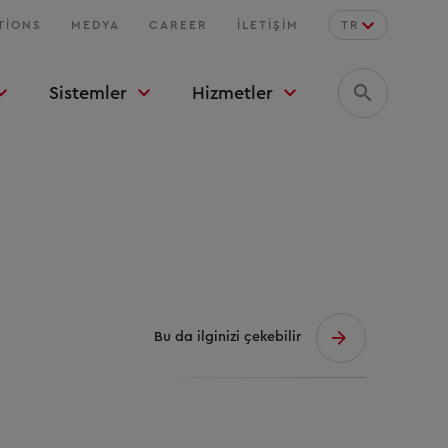
TIONS
MEDYA
CAREER
İLETIŞIM
TR
Sistemler
Hizmetler
Bu da ilginizi çekebilir