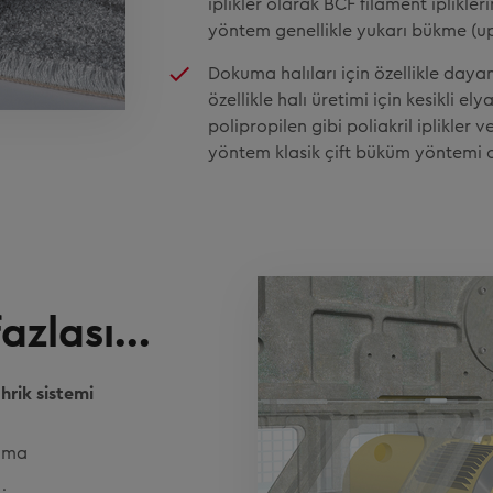
iplikler olarak BCF filament iplikleri
yöntem genellikle yukarı bükme (upt
Dokuma halıları için özellikle dayanı
özellikle halı üretimi için kesikli el
polipropilen gibi poliakril iplikler ve
yöntem klasik çift büküm yöntemi ol
zlası...
hrik sistemi
lama