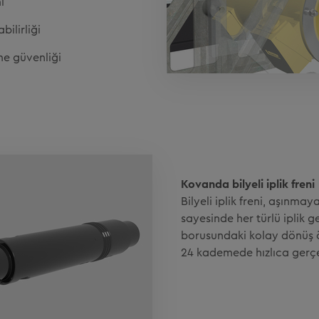
i
ilirliği
me güvenliği
Kovanda bilyeli iplik freni
Bilyeli iplik freni, aşınma
sayesinde her türlü iplik ge
borusundaki kolay dönüş ö
24 kademede hızlıca gerçek