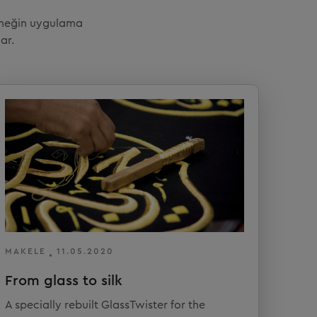
örneğin uygulama
ar.
MAKELE
11.05.2020
From glass to silk
A specially rebuilt GlassTwister for the