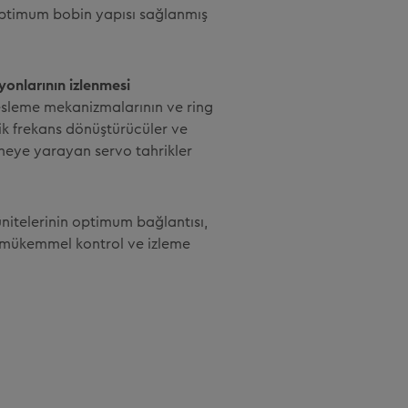
optimum bobin yapısı sağlanmış
onlarının izlenmesi
besleme mekanizmalarının ve ring
ik frekans dönüştürücüler ve
meye yarayan servo tahrikler
itelerinin optimum bağlantısı,
 mükemmel kontrol ve izleme