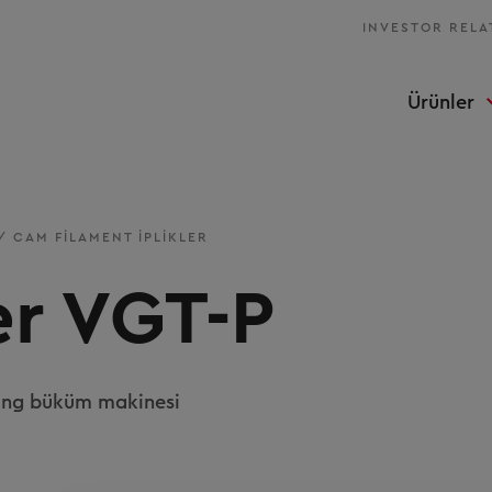
INVESTOR RELA
Ürünler
/
CAM FILAMENT IPLIKLER
er VGT-P
ring büküm makinesi