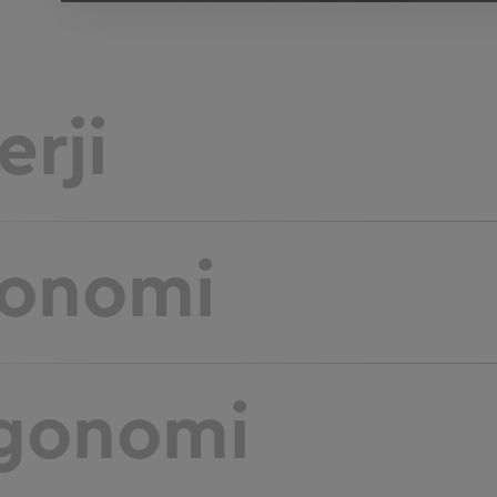
erji
onomi
gonomi