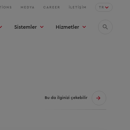
TIONS
MEDYA
CAREER
İLETIŞIM
TR
Sistemler
Hizmetler
Bu da ilginizi çekebilir