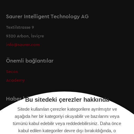
Saurer Intelligent Technology AG
Textilstrasse 9
9320 Arbon, İsviçre
info@saurer.com
Önemli bağlantılar
Secos
Academy
Haber bülteni
Bu sitedeki çerezler hakkında
Sitede kullanılan çerezler kategorilere ayrılmıştır ve
Kayıt
aşağıda her bir kategoriyi okuyabilir ve bazılarını veya
tümünü kabul edebilir veya reddedebilirsiniz. Daha önce
kabul edilen kategoriler devre dışı bırakıldığında, o