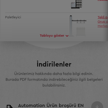
Paletleyici
Tekli p
Grup p
Merkez
Tabloyu göster
Sonraki işlemler
Taşıma
Robot
İndirilenler
Ürünlerimiz hakkında daha fazla bilgi edinin.
Burada PDF formatında indirebileceğiniz ilgili belgeleri
bulabilirsiniz.
Automation Ürün broşürü EN