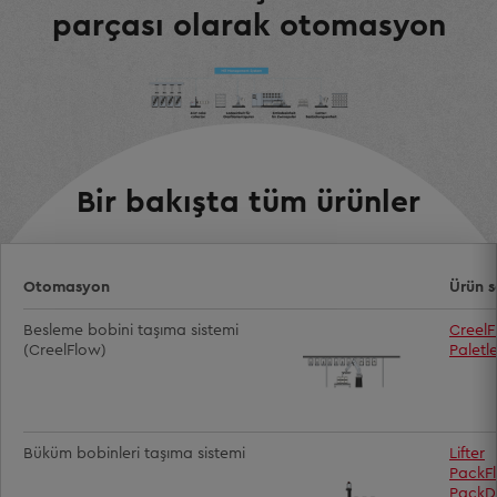
parçası olarak otomasyon
Bir bakışta tüm ürünler
Otomasyon
Ürün s
Besleme bobini taşıma sistemi
Creel
(CreelFlow)
Paletle
Büküm bobinleri taşıma sistemi
Lifter
PackF
PackD