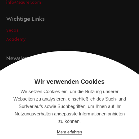
info@saurer.com
Wichtige Links
Secos
Academy
Newsletter
Anmeldung
Wir verwenden Cookies
Wir setzen Cookies ein, um die Nutzung unserer
Webseiten zu analysieren, einschließlich des Such- und
IMPRESSUM
Surfverlaufs sowie Suchbegriffen, um Ihnen auf Ihr
SITEMAP
Nutzungsverhalten angepasste Informationen anbieten
DATENSCHUTZERKLÄRUNG
zu können.
TERMS OF USE
Mehr erfahren