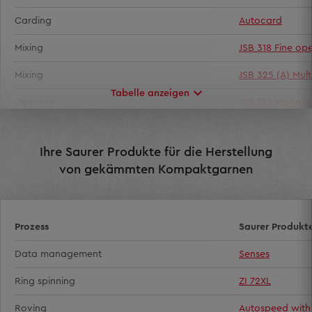
Carding
Autocard
Mixing
JSB 318 Fine op
Mixing
JSB 325 (A) Mult
Tabelle anzeigen
Opening
JSB 103 Mono-a
Opening
FA 100 Multi-fun
Ihre Saurer Produkte für die Herstellung
Bale opening
JBS 008C Bale p
von gekämmten Kompaktgarnen
Prozess
Saurer Produkt
Data management
Senses
Ring spinning
ZI 72XL
Roving
Autospeed with