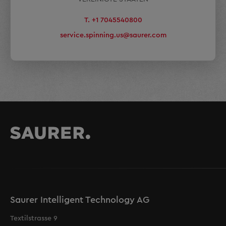
T. +1 7045540800
service.spinning.us@saurer.com
Saurer Intelligent Technology AG
Textilstrasse 9