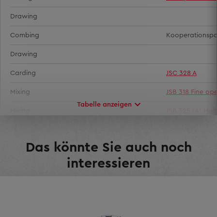
Drawing
Combing
Kooperationspa
Drawing
Carding
JSC 328 A
Mixing
JSB 318 Fine op
Tabelle anzeigen
Mixing
JSB 325 (A) Mult
Opening
JSB 103 Mono-a
Das könnte Sie auch noch
Opening
FA 100 Multi-fun
interessieren
Bale opening
JBS 008C Bale p