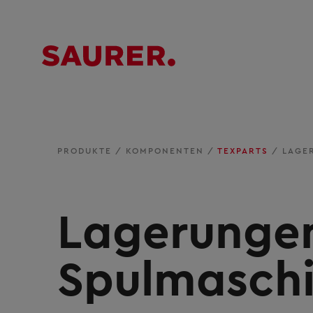
PRODUKTE
/
KOMPONENTEN
/
TEXPARTS
/
LAGE
Lagerungen
Spulmasch