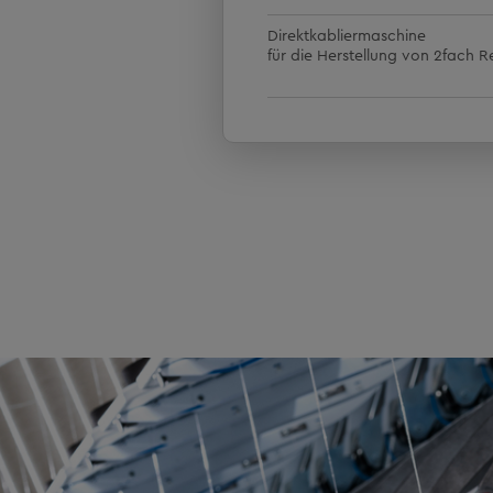
400, 500, 670 mm
Direktkabliermaschine
für die Herstellung von 2fach 