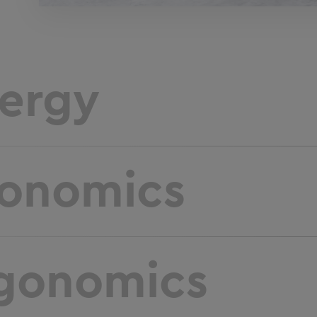
ergy
onomics
gonomics