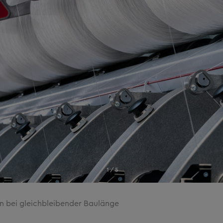
1/5
ln bei gleichbleibender Baulänge