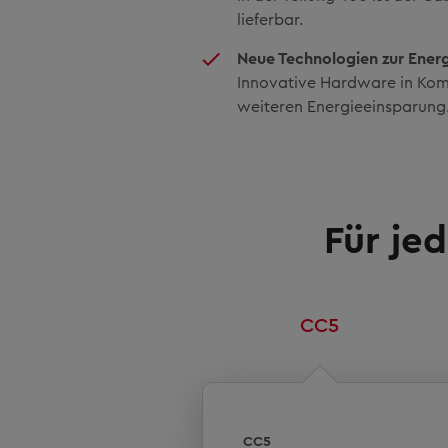
lieferbar.
Neue Technologien zur Ener
Innovative Hardware in Komb
weiteren Energieeinsparung
Für je
CC5
Spindelteilung
CC5