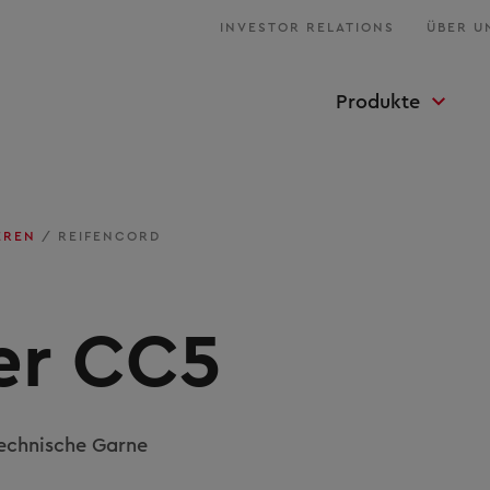
INVESTOR RELATIONS
ÜBER U
Produkte
IEREN
/
REIFENCORD
er CC5
technische Garne