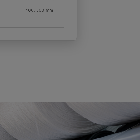
400, 500 mm
Direktkabliermaschin
für die Herstellung von 
Außenfadenlieferwerk