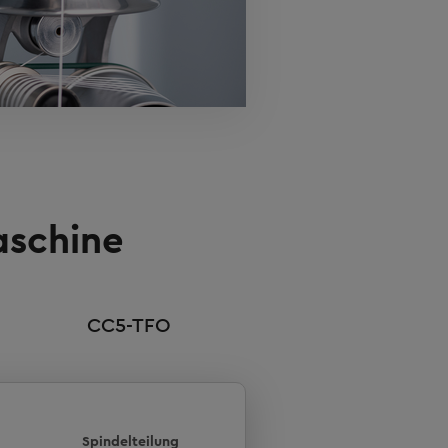
aschine
CC5-TFO
Spindelteilung
CC5-Basic