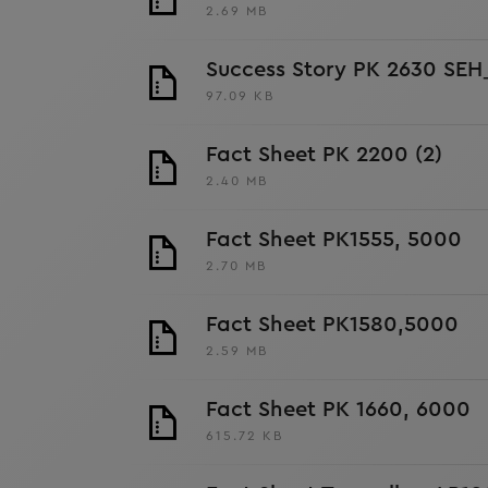
2.69 MB
Success Story PK 2630 SE
97.09 KB
Fact Sheet PK 2200 (2)
2.40 MB
Fact Sheet PK1555, 5000
2.70 MB
Fact Sheet PK1580,5000
2.59 MB
Fact Sheet PK 1660, 6000
615.72 KB