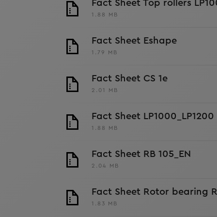
Fact Sheet Top rollers LP1
1.88 MB
Fact Sheet Eshape
1.79 MB
Fact Sheet CS 1e
2.01 MB
Fact Sheet LP1000_LP1200
1.88 MB
Fact Sheet RB 105_EN
2.04 MB
Fact Sheet Rotor bearing 
1.83 MB