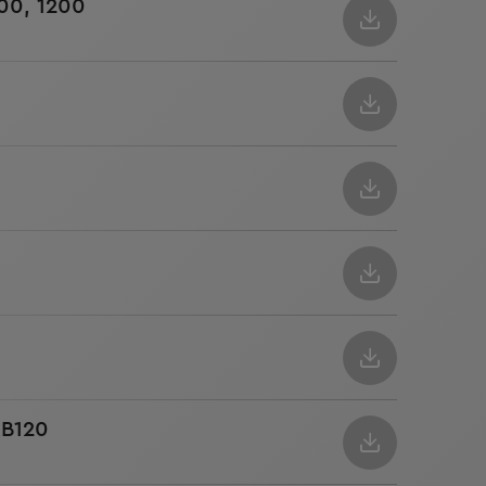
000, 1200
RB120