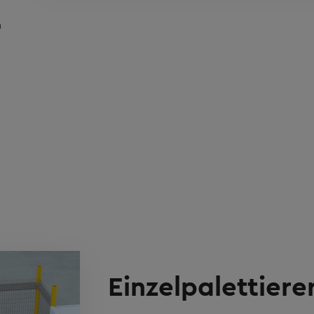
n
Einzelpalettiere