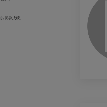
们的优异成绩。