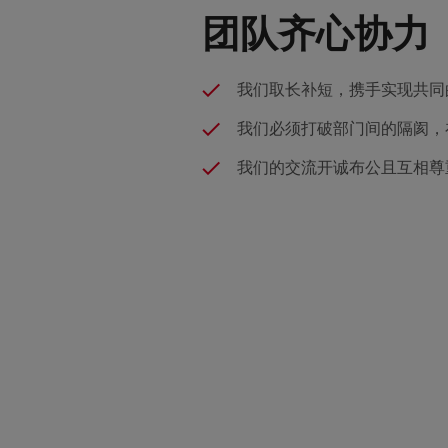
团队齐心协力
我们取长补短，携手实现共同
我们必须打破部门间的隔阂，
我们的交流开诚布公且互相尊