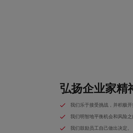
弘扬企业家精
我们乐于接受挑战，并积极开
我们明智地平衡机会和风险之
我们鼓励员工自己做出决定。