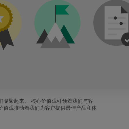
们凝聚起来。 核心价值观引领着我们与客
价值观推动着我们为客户提供最佳产品和体