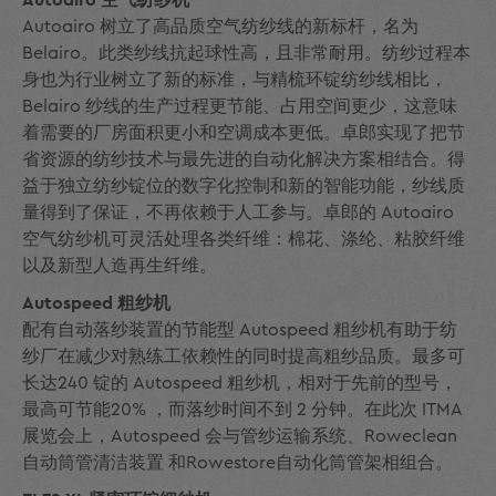
Autoairo 空气纺纱机
Autoairo 树立了高品质空气纺纱线的新标杆，名为
Belairo。此类纱线抗起球性高，且非常耐用。纺纱过程本
身也为行业树立了新的标准，与精梳环锭纺纱线相比，
Belairo 纱线的生产过程更节能、占用空间更少，这意味
着需要的厂房面积更小和空调成本更低。卓郎实现了把节
省资源的纺纱技术与最先进的自动化解决方案相结合。得
益于独立纺纱锭位的数字化控制和新的智能功能，纱线质
量得到了保证，不再依赖于人工参与。卓郎的 Autoairo
空气纺纱机可灵活处理各类纤维：棉花、涤纶、粘胶纤维
以及新型人造再生纤维。
Autospeed 粗纱机
配有自动落纱装置的节能型 Autospeed 粗纱机有助于纺
纱厂在减少对熟练工依赖性的同时提高粗纱品质。最多可
长达240 锭的 Autospeed 粗纱机，相对于先前的型号，
最高可节能20% ，而落纱时间不到 2 分钟。在此次 ITMA
展览会上，Autospeed 会与管纱运输系统、Roweclean
自动筒管清洁装置 和Rowestore自动化筒管架相组合。