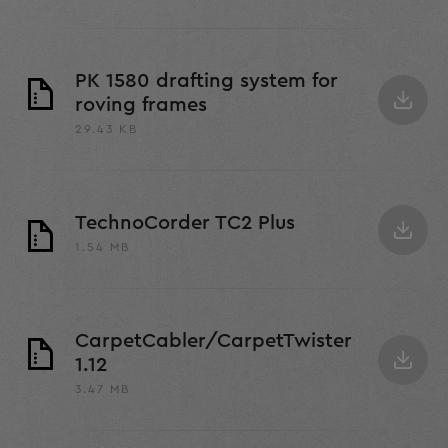
PK 1580 drafting system for
roving frames
29.43 KB
TechnoCorder TC2 Plus
1.54 MB
CarpetCabler/CarpetTwister
1.12
3.47 MB