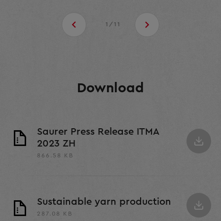
1/11
Download
Saurer Press Release ITMA
2023 ZH
866.58 KB
Sustainable yarn production
287.08 KB