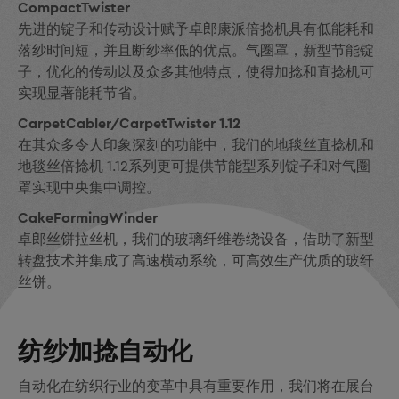
CompactTwister
先进的锭子和传动设计赋予卓郎康派倍捻机具有低能耗和
落纱时间短，并且断纱率低的优点。气圈罩，新型节能锭
子，优化的传动以及众多其他特点，使得加捻和直捻机可
实现显著能耗节省。
CarpetCabler/CarpetTwister 1.12
在其众多令人印象深刻的功能中，我们的地毯丝直捻机和
地毯丝倍捻机 1.12系列更可提供节能型系列锭子和对气圈
罩实现中央集中调控。
CakeFormingWinder
卓郎丝饼拉丝机，我们的玻璃纤维卷绕设备，借助了新型
转盘技术并集成了高速横动系统，可高效生产优质的玻纤
丝饼。
纺纱加捻自动化
自动化在纺织行业的变革中具有重要作用，我们将在展台