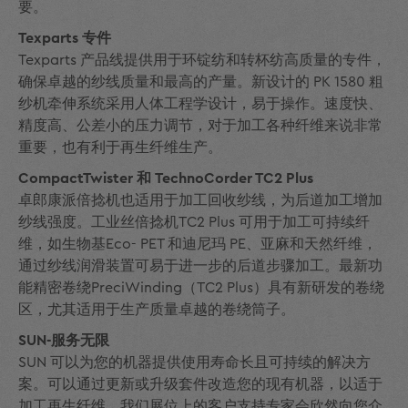
要。
Texparts 专件
Texparts 产品线提供用于环锭纺和转杯纺高质量的专件，
确保卓越的纱线质量和最高的产量。新设计的 PK 1580 粗
纱机牵伸系统采用人体工程学设计，易于操作。速度快、
精度高、公差小的压力调节，对于加工各种纤维来说非常
重要，也有利于再生纤维生产。
CompactTwister 和 TechnoCorder TC2 Plus
卓郎康派倍捻机也适用于加工回收纱线，为后道加工增加
纱线强度。工业丝倍捻机TC2 Plus 可用于加工可持续纤
维，如生物基Eco- PET 和迪尼玛 PE、亚麻和天然纤维，
通过纱线润滑装置可易于进一步的后道步骤加工。最新功
能精密卷绕PreciWinding（TC2 Plus）具有新研发的卷绕
区，尤其适用于生产质量卓越的卷绕筒子。
SUN-服务无限
SUN 可以为您的机器提供使用寿命长且可持续的解决方
案。可以通过更新或升级套件改造您的现有机器，以适于
加工再生纤维。我们展位上的客户支持专家会欣然向您介