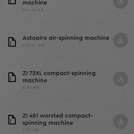
machine
501.75 KB
Autoairo air-spinning machine
515.62 KB
ZI 72XL compact-spinning
machine
8.04 MB
ZI 451 worsted compact-
spinning machine
5.31 MB