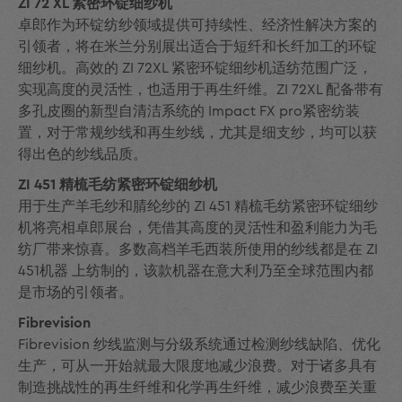
ZI 72 XL 紧密环锭细纱机
卓郎作为环锭纺纱领域提供可持续性、经济性解决方案的
引领者，将在米兰分别展出适合于短纤和长纤加工的环锭
细纱机。高效的 ZI 72XL 紧密环锭细纱机适纺范围广泛，
实现高度的灵活性，也适用于再生纤维。ZI 72XL 配备带有
多孔皮圈的新型自清洁系统的 Impact FX pro紧密纺装
置，对于常规纱线和再生纱线，尤其是细支纱，均可以获
得出色的纱线品质。
ZI 451 精梳毛纺紧密环锭细纱机
用于生产羊毛纱和腈纶纱的 ZI 451 精梳毛纺紧密环锭细纱
机将亮相卓郎展台，凭借其高度的灵活性和盈利能力为毛
纺厂带来惊喜。多数高档羊毛西装所使用的纱线都是在 ZI
451机器 上纺制的，该款机器在意大利乃至全球范围内都
是市场的引领者。
Fibrevision
Fibrevision 纱线监测与分级系统通过检测纱线缺陷、优化
生产，可从一开始就最大限度地减少浪费。对于诸多具有
制造挑战性的再生纤维和化学再生纤维，减少浪费至关重