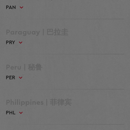
PAN
Paraguay | 巴拉圭
PRY
Peru | 秘鲁
PER
Philippines | 菲律宾
PHL