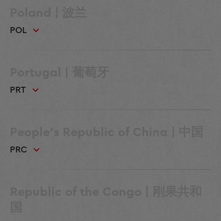
Poland | 波兰
POL
Portugal | 葡萄牙
PRT
People's Republic of China | 中国
PRC
Republic of the Congo | 刚果共和
国