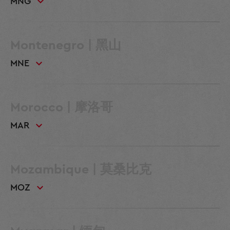
MNG
Montenegro | 黑山
MNE
Morocco | 摩洛哥
MAR
Mozambique | 莫桑比克
MOZ