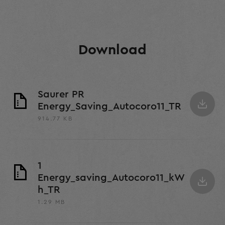
Download
Saurer PR
Energy_Saving_Autocoro11_TR
914.77 KB
1
Energy_saving_Autocoro11_kW
h_TR
1.29 MB