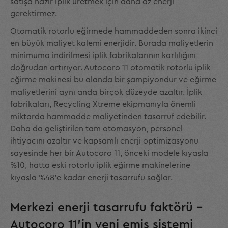
satışa hazır iplik üretmek için daha az enerji
gerektirmez.
Otomatik rotorlu eğirmede hammaddeden sonra ikinci
en büyük maliyet kalemi enerjidir. Burada maliyetlerin
minimuma indirilmesi iplik fabrikalarının karlılığını
doğrudan artırıyor. Autocoro 11 otomatik rotorlu iplik
eğirme makinesi bu alanda bir şampiyondur ve eğirme
maliyetlerini aynı anda birçok düzeyde azaltır. İplik
fabrikaları, Recycling Xtreme ekipmanıyla önemli
miktarda hammadde maliyetinden tasarruf edebilir.
Daha da geliştirilen tam otomasyon, personel
ihtiyacını azaltır ve kapsamlı enerji optimizasyonu
sayesinde her bir Autocoro 11, önceki modele kıyasla
%10, hatta eski rotorlu iplik eğirme makinelerine
kıyasla %48'e kadar enerji tasarrufu sağlar.
Merkezi enerji tasarrufu faktörü –
Autocoro 11'in yeni emiş sistemi