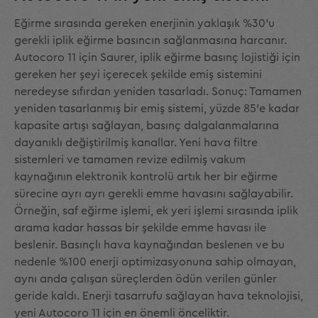
Eğirme sırasında gereken enerjinin yaklaşık %30'u
gerekli iplik eğirme basıncın sağlanmasına harcanır.
Autocoro 11 için Saurer, iplik eğirme basınç lojistiği için
gereken her şeyi içerecek şekilde emiş sistemini
neredeyse sıfırdan yeniden tasarladı. Sonuç: Tamamen
yeniden tasarlanmış bir emiş sistemi, yüzde 85'e kadar
kapasite artışı sağlayan, basınç dalgalanmalarına
dayanıklı değiştirilmiş kanallar. Yeni hava filtre
sistemleri ve tamamen revize edilmiş vakum
kaynağının elektronik kontrolü artık her bir eğirme
sürecine ayrı ayrı gerekli emme havasını sağlayabilir.
Örneğin, saf eğirme işlemi, ek yeri işlemi sırasında iplik
arama kadar hassas bir şekilde emme havası ile
beslenir. Basınçlı hava kaynağından beslenen ve bu
nedenle %100 enerji optimizasyonuna sahip olmayan,
aynı anda çalışan süreçlerden ödün verilen günler
geride kaldı. Enerji tasarrufu sağlayan hava teknolojisi,
yeni Autocoro 11 için en önemli önceliktir.