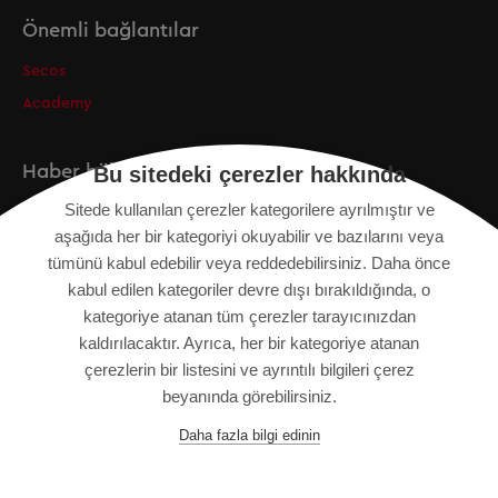
Önemli bağlantılar
Secos
Academy
Haber bülteni
Bu sitedeki çerezler hakkında
Sitede kullanılan çerezler kategorilere ayrılmıştır ve
Kayıt
aşağıda her bir kategoriyi okuyabilir ve bazılarını veya
tümünü kabul edebilir veya reddedebilirsiniz. Daha önce
kabul edilen kategoriler devre dışı bırakıldığında, o
kategoriye atanan tüm çerezler tarayıcınızdan
KÜNYE
kaldırılacaktır. Ayrıca, her bir kategoriye atanan
SITE HARITASI
çerezlerin bir listesini ve ayrıntılı bilgileri çerez
VERI KORUMA BILDIRIMI
beyanında görebilirsiniz.
KULLANIM ŞARTLARI
Daha fazla bilgi edinin
GENEL HÜKÜM VE KOŞULLAR