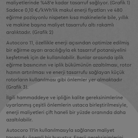
maliyetlerinde %48'e kadar tasarruf sağlıyor. (Grafik 1)
Sadece 0,10 €/kWh'lik makul enerji fiyatları ve 480
eğirme pozisyonlu nispeten kısa makinelerle bile, yıllık
ve makine başına maliyet tasarrufu altı rakamlı
aralıktadır. (Grafik 2)
Autocoro 11, özellikle enerji açısından optimize edilmiş
bir eğirme ayarı aracılığıyla ek tasarruf potansiyelini
keşfetmek için de kullanılabilir. Bunlar arasında iplik
eğirme basıncının ve iplik bükümünün azaltılması, rotor
hızının artırılması ve enerji tasarrufu sağlayan küçük
rotorların kullanılması gibi önlemler yer almaktadır
(Grafik 3).
İlgili hammaddeye ve ipliğin kalite gereksinimlerine
uyarlanmış çeşitli önlemlerin ustaca birleştirilmesiyle,
enerji maliyetleri çift haneli bir yüzde oranında daha
azaltılabilir.
Autocoro 11'in kullanılmasıyla sağlanan maliyet
tasarrufu önemli bir husustur. Enerji gereksinimlerini