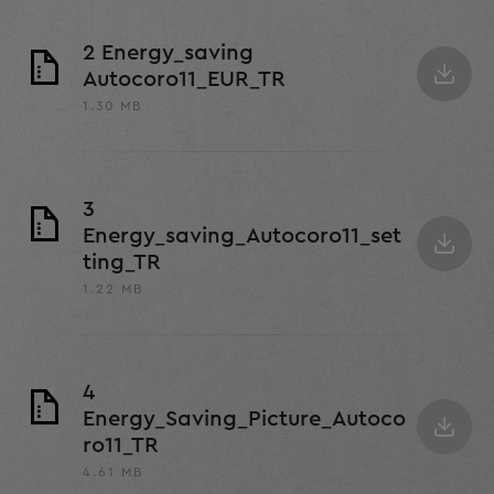
2 Energy_saving
Autocoro11_EUR_TR
1.30 MB
3
Energy_saving_Autocoro11_set
ting_TR
1.22 MB
4
Energy_Saving_Picture_Autoco
ro11_TR
4.61 MB