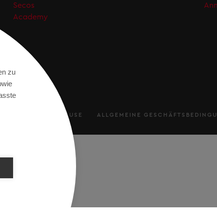
Secos
An
Academy
en zu
owie
asste
RUNG
TERMS OF USE
ALLGEMEINE GESCHÄFTSBEDING