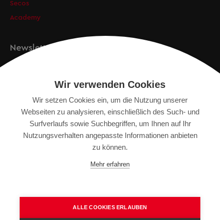
Secos
Academy
Newsletter
Anmeldung
Wir verwenden Cookies
Wir setzen Cookies ein, um die Nutzung unserer
Webseiten zu analysieren, einschließlich des Such- und
IMPRESSUM
Surfverlaufs sowie Suchbegriffen, um Ihnen auf Ihr
SITEMAP
Nutzungsverhalten angepasste Informationen anbieten
DATENSCHUTZERKLÄRUNG
zu können.
TERMS OF USE
Mehr erfahren
ALLGEMEINE GESCHÄFTSBEDINGUNGEN
ALLE COOKIES ERLAUBEN