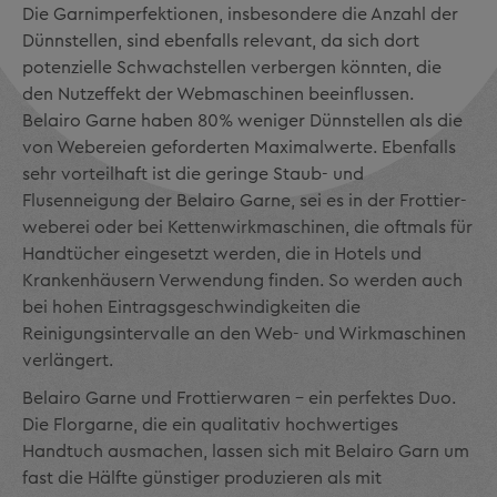
Die Garnimperfektionen, insbesondere die Anzahl der
Dünnstellen, sind ebenfalls relevant, da sich dort
potenzielle Schwachstellen verbergen könnten, die
den Nutz­effekt der Webmaschinen beeinflussen.
Belairo Garne haben 80% weniger Dünn­stellen als die
von Webereien geforderten Maximalwerte. Ebenfalls
sehr vorteilhaft ist die geringe Staub- und
Flusenneigung der Belairo Garne, sei es in der Frottier­
weberei oder bei Kettenwirkmaschinen, die oftmals für
Handtücher eingesetzt wer­den, die in Hotels und
Krankenhäusern Verwendung finden. So werden auch
bei hohen Eintragsgeschwindigkeiten die
Reinigungsintervalle an den Web- und Wirk­maschinen
verlängert.
Belairo Garne und Frottierwaren – ein perfektes Duo.
Die Florgarne, die ein qualitativ hochwertiges
Handtuch ausmachen, lassen sich mit Belairo Garn um
fast die Hälfte günstiger produzieren als mit