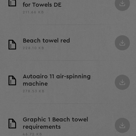
for Towels DE
211.66 KB
Beach towel red
228.10 KB
Autoairo 11 air-spinning
machine
278.53 KB
Graphic 1 Beach towel
requirements
46.72 KB