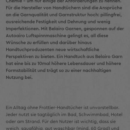
Chemie – um nur einige der Anforderungen zu nennen.
Für die Hersteller von Handtüchern sind die Ansprüche
an die Garnqualität und Garnstruktur hoch: pillingfrei,
ausreichende Festigkeit und Deh­nung und wenig
Imperfektionen. Mit Belairo Garnen, gesponnen auf der
Autoairo Luftspinnmaschine gelingt es, all diese
Wünsche zu er­füllen und darüber hinaus
Handtuchproduzenten neue wirtschaftli­che
Perspektiven zu bieten. Ein Handtuch aus Belairo Garn
hat eine bis zu 10mal höhere Lebensdauer und höhere
Formstabilität und trägt so zu einer nachhaltigen
Nutzung bei.
Ein Alltag ohne Frottier-Handtücher ist unvorstellbar.
Jeder nutzt sie tagtäglich im Bad, Schwimmbad, Hotel
oder am Strand. Für den Nutzer ist wichtig, dass sie
weich, saugfähig, gut waschbar (mind. 60 Grad) und