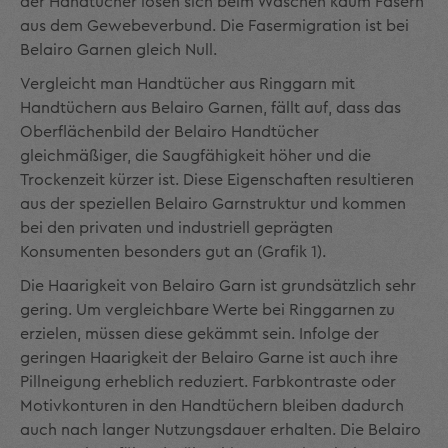
der Handtücher lösen sich beim Waschen kaum Fasern
aus dem Gewebeverbund. Die Fasermigration ist bei
Belairo Garnen gleich Null.
Vergleicht man Handtücher aus Ringgarn mit
Handtüchern aus Belairo Garnen, fällt auf, dass das
Oberflächenbild der Belairo Handtücher
gleichmäßiger, die Saug­fähigkeit höher und die
Trockenzeit kürzer ist. Diese Eigenschaften resultieren
aus der speziellen Belairo Garnstruktur und kommen
bei den privaten und industriell geprägten
Konsumenten besonders gut an (Grafik 1).
Die Haarigkeit von Belairo Garn ist grundsätzlich sehr
gering. Um vergleichbare Werte bei Ringgarnen zu
erzielen, müssen diese gekämmt sein. Infolge der
geringen Haarigkeit der Belairo Garne ist auch ihre
Pillneigung erheblich reduziert. Farbkon­traste oder
Motivkonturen in den Handtüchern bleiben dadurch
auch nach langer Nutzungsdauer erhalten. Die Belairo