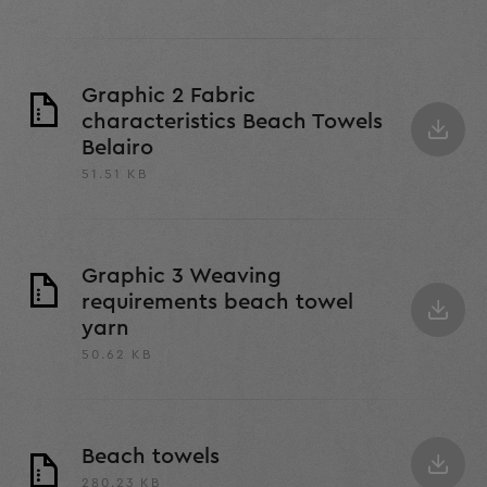
Graphic 2 Fabric
characteristics Beach Towels
Belairo
51.51 KB
Graphic 3 Weaving
requirements beach towel
yarn
50.62 KB
Beach towels
280.23 KB