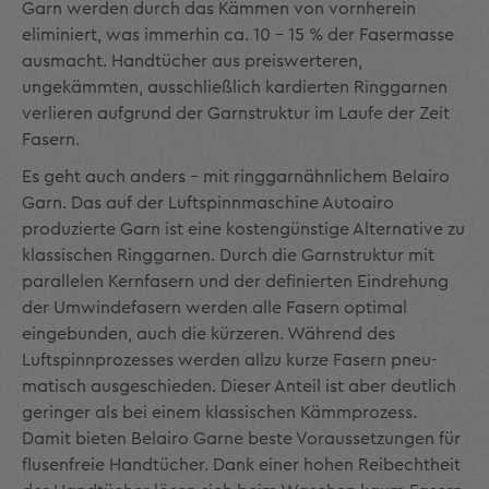
Garn werden durch das Kämmen von vornherein
eliminiert, was immerhin ca. 10 – 15 % der Fasermasse
ausmacht. Handtücher aus preiswerteren,
ungekämmten, ausschließlich kardierten Ringgarnen
verlieren aufgrund der Garnstruktur im Laufe der Zeit
Fasern.
Es geht auch anders – mit ringgarnähnlichem Belairo
Garn. Das auf der Luftspinn­maschine Autoairo
produzierte Garn ist eine kostengünstige Alternative zu
klassi­schen Ringgarnen. Durch die Garnstruktur mit
parallelen Kernfasern und der defi­nierten Eindrehung
der Umwindefasern werden alle Fasern optimal
eingebunden, auch die kürzeren. Während des
Luftspinnprozesses werden allzu kurze Fasern pneu­
matisch ausgeschieden. Dieser Anteil ist aber deutlich
geringer als bei einem klassi­schen Kämmprozess.
Damit bieten Belairo Garne beste Voraussetzungen für
flusen­freie Handtücher. Dank einer hohen Reibechtheit