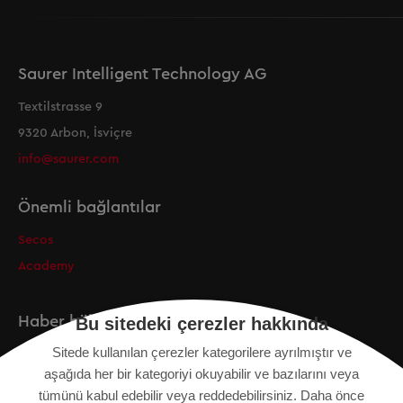
Saurer Intelligent Technology AG
Textilstrasse 9
9320 Arbon, İsviçre
info@saurer.com
Önemli bağlantılar
Secos
Academy
Haber bülteni
Bu sitedeki çerezler hakkında
Sitede kullanılan çerezler kategorilere ayrılmıştır ve
Kayıt
aşağıda her bir kategoriyi okuyabilir ve bazılarını veya
tümünü kabul edebilir veya reddedebilirsiniz. Daha önce