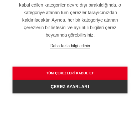
kabul edilen kategoriler devre dışı bırakıldığında, o
kategoriye atanan tüm çerezler tarayıcınızdan
KÜNYE
kaldırılacaktır. Ayrıca, her bir kategoriye atanan
SITE HARITASI
çerezlerin bir listesini ve ayrıntılı bilgileri çerez
VERI KORUMA BILDIRIMI
beyanında görebilirsiniz.
KULLANIM ŞARTLARI
Daha fazla bilgi edinin
GENEL HÜKÜM VE KOŞULLAR
TÜM ÇEREZLERI KABUL ET
ÇEREZ AYARLARI